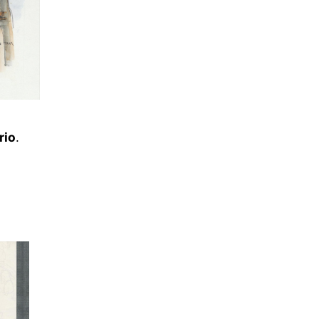
rio
.