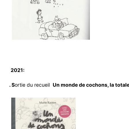
… 
2021:
. S
ortie du recueil
Un monde de cochons
,
la total