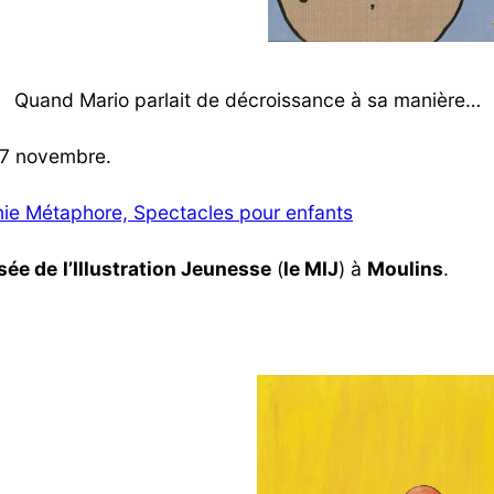
Quand Mario parlait de décroissance à sa manière…
27 novembre.
gnie Métaphore, Spectacles pour enfants
sée de
l’Illustration Jeunesse
(
le MIJ
) à
Moulins
.