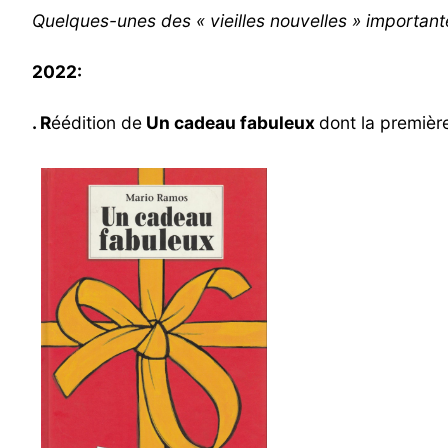
Quelques-unes des « vieilles nouvelles » important
2022
:
. R
éédition de
Un cadeau fabuleux
dont la premièr